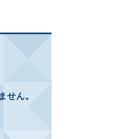
ません。
。